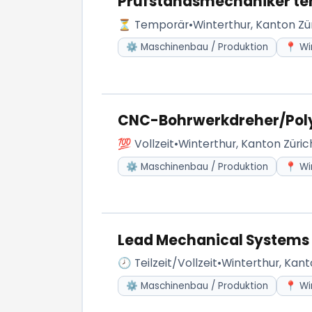
Prüfstandsmechaniker te
⏳ Temporär
•
Winterthur, Kanton Zü
⚙️ Maschinenbau / Produktion
📍 Wi
CNC-Bohrwerkdreher/Pol
💯 Vollzeit
•
Winterthur, Kanton Züric
⚙️ Maschinenbau / Produktion
📍 Wi
Lead Mechanical Systems 
🕗 Teilzeit/Vollzeit
•
Winterthur, Kant
⚙️ Maschinenbau / Produktion
📍 Wi