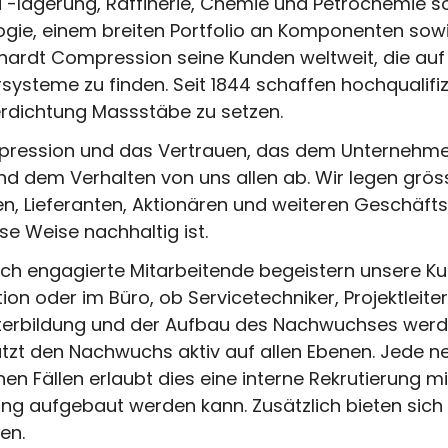
 -lagerung, Raffinerie, Chemie und Petrochemie 
logie, einem breiten Portfolio an Komponenten sow
hardt Compression seine Kunden weltweit, die auf 
ysteme zu finden. Seit 1844 schaffen hochqualifiz
rdichtung Massstäbe zu setzen.
pression und das Vertrauen, das dem Unternehme
nd dem Verhalten von uns allen ab. Wir legen grös
, Lieferanten, Aktionären und weiteren Geschäftsp
se Weise nachhaltig ist.
ich engagierte Mitarbeitende begeistern unsere 
ation oder im Büro, ob Servicetechniker, Projektlei
iterbildung und der Aufbau des Nachwuchses werd
zt den Nachwuchs aktiv auf allen Ebenen. Jede ne
hen Fällen erlaubt dies eine interne Rekrutierung mi
g aufgebaut werden kann. Zusätzlich bieten sich
en.