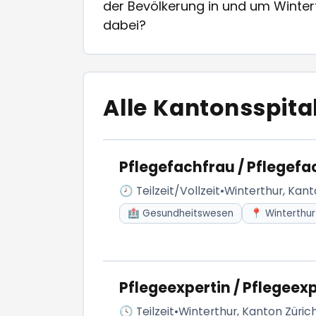
der Bevölkerung in und um Wintert
dabei?
Alle Kantonsspita
Pflegefachfrau / Pflegef
🕗 Teilzeit/Vollzeit
•
Winterthur, Kant
🏥 Gesundheitswesen
📍 Winterthur
Pflegeexpertin / Pflegeex
🕓 Teilzeit
•
Winterthur, Kanton Züric