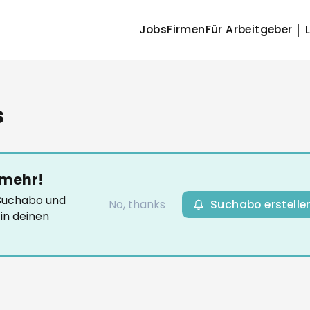
Jobs
Firmen
Für Arbeitgeber
s
 mehr!
-Suchabo und
No, thanks
Suchabo erstelle
in deinen