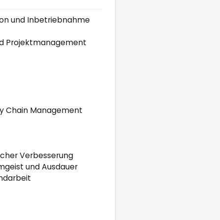
ion und Inbetriebnahme
und Projektmanagement
pply Chain Management
licher Verbesserung
amgeist und Ausdauer
ndarbeit