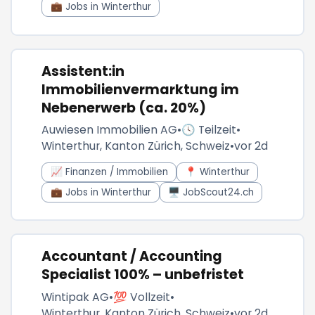
💼 Jobs in Winterthur
Assistent:in
Immobilienvermarktung im
Nebenerwerb (ca. 20%)
Auwiesen Immobilien AG
•
🕓 Teilzeit
•
Winterthur, Kanton Zürich, Schweiz
•
vor 2d
📈 Finanzen / Immobilien
📍 Winterthur
💼 Jobs in Winterthur
🖥️ JobScout24.ch
Accountant / Accounting
Specialist 100% – unbefristet
Wintipak AG
•
💯 Vollzeit
•
Winterthur, Kanton Zürich, Schweiz
•
vor 2d