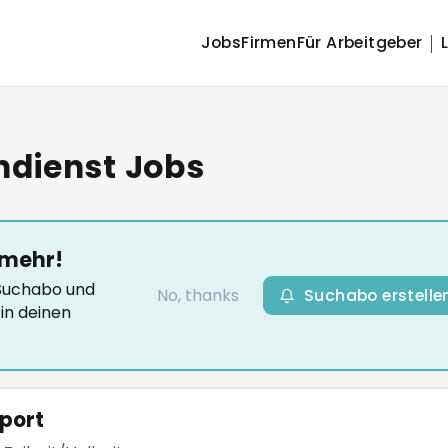
Jobs
Firmen
Für Arbeitgeber
ndendienst Jobs
 mehr!
-Suchabo und
No, thanks
Suchabo erstelle
in deinen
port