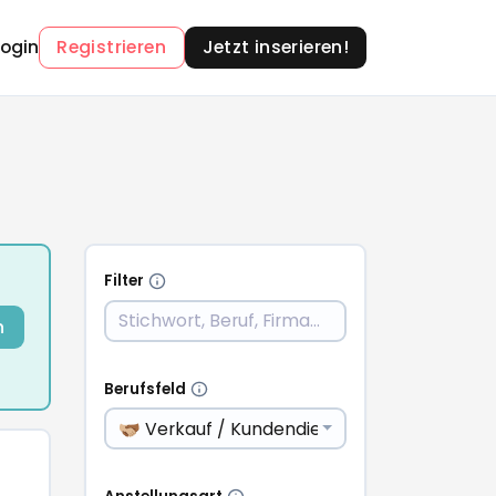
Login
Registrieren
Jetzt inserieren!
Filter
n
Berufsfeld
🫱🏼‍🫲🏾 Verkauf / Kundendienst