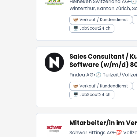
Heineken Switzerland AG
•
🕗
Winterthur, Kanton Zürich, S
🫱🏼‍🫲🏾 Verkauf / Kundendienst
🖥️ JobScout24.ch
Sales Consultant / 
Software (w/m/d) 8
Findea AG
•
🕗 Teilzeit/Vollzei
🫱🏼‍🫲🏾 Verkauf / Kundendienst
🖥️ JobScout24.ch
Mitarbeiter/in im V
Schwer Fittings AG
•
💯 Vollze