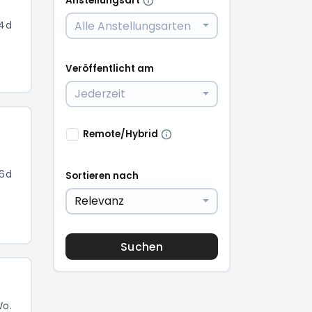
Anstellungsart
Alle Anstellungsarten
 4d
Veröffentlicht am
Jederzeit
Remote/Hybrid
 6d
Sortieren nach
Relevanz
Suchen
Wo.