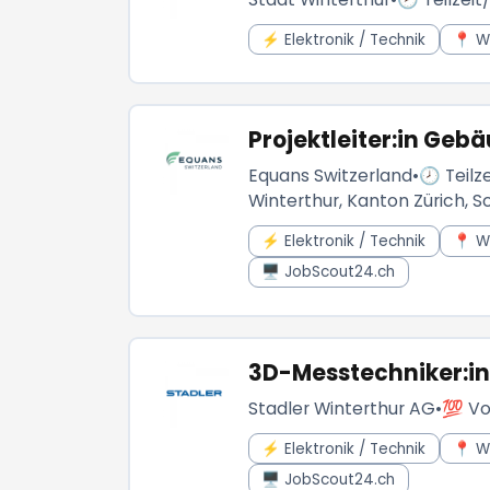
⚡ Elektronik / Technik
📍 W
Projektleiter:in Ge
Equans Switzerland
•
🕗 Teilze
Winterthur, Kanton Zürich, S
⚡ Elektronik / Technik
📍 W
🖥️ JobScout24.ch
3D-Messtechniker:in
Stadler Winterthur AG
•
💯 Vo
⚡ Elektronik / Technik
📍 W
🖥️ JobScout24.ch