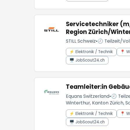
Servicetechniker (m
Region Zürich/Winte
STILL Schweiz
•
🕗 Teilzeit/Vol
⚡ Elektronik / Technik
📍 W
🖥️ JobScout24.ch
Teamleiter:in Gebä
Equans Switzerland
•
🕗 Teilze
Winterthur, Kanton Zürich, S
⚡ Elektronik / Technik
📍 W
🖥️ JobScout24.ch