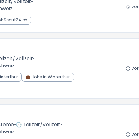
lzeit/Vollzeit
•
vor
chweiz
JobScout24.ch
n
ilzeit/Vollzeit
•
chweiz
vor
interthur
💼 Jobs in Winterthur
steme
•
🕗 Teilzeit/Vollzeit
•
chweiz
vor