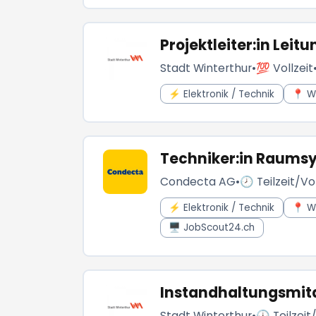
Projektleiter:in Leitu
Stadt Winterthur
•
💯 Vollzeit
⚡ Elektronik / Technik
📍 W
Techniker:in Raumsy
Condecta AG
•
🕗 Teilzeit/Vol
⚡ Elektronik / Technik
📍 W
🖥️ JobScout24.ch
Instandhaltungsmitar
Stadt Winterthur
•
🕗 Teilzeit