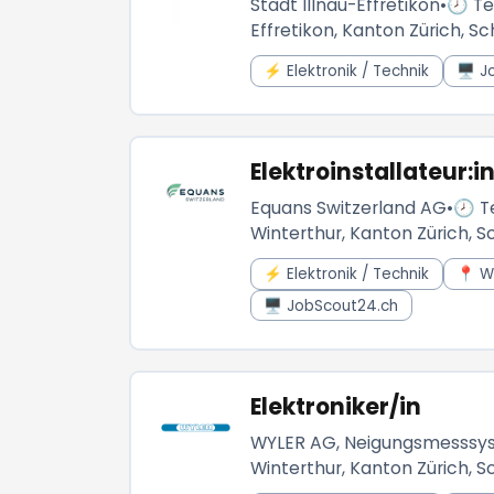
Stadt Illnau-Effretikon
•
🕗 Tei
Effretikon, Kanton Zürich, S
⚡ Elektronik / Technik
🖥️ 
Elektroinstallateur:i
Equans Switzerland AG
•
🕗 Te
Winterthur, Kanton Zürich, S
⚡ Elektronik / Technik
📍 W
🖥️ JobScout24.ch
Elektroniker/in
WYLER AG, Neigungsmesssy
Winterthur, Kanton Zürich, S