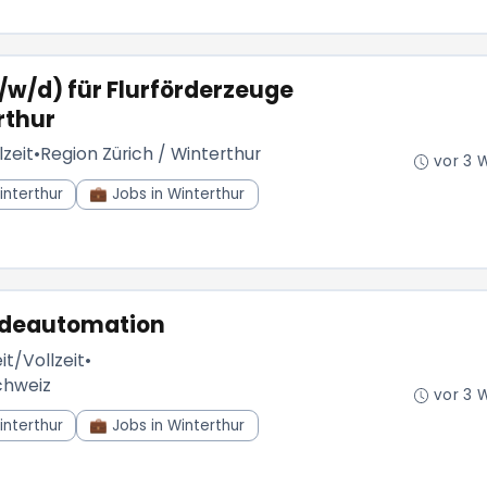
/w/d) für Flurförderzeuge
rthur
lzeit
•
Region Zürich / Winterthur
vor 3 
interthur
💼 Jobs in Winterthur
udeautomation
it/Vollzeit
•
chweiz
vor 3 
interthur
💼 Jobs in Winterthur