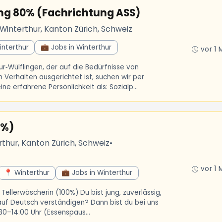
ng 80% (Fachrichtung ASS)
Winterthur, Kanton Zürich, Schweiz
interthur
💼 Jobs in Winterthur
vor 1 
ur‑Wülflingen, der auf die Bedürfnisse von
erhalten ausgerichtet ist, suchen wir per
e erfahrene Persönlichkeit als: Sozialp...
0%)
rthur, Kanton Zürich, Schweiz
•
vor 1 
📍 Winterthur
💼 Jobs in Winterthur
Tellerwäscherin (100%) Du bist jung, zuverlässig,
 auf Deutsch verständigen? Dann bist du bei uns
:30–14:00 Uhr (Essenspaus...