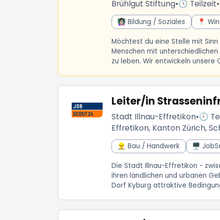
Brühlgut Stiftung
•
🕓 Teilzeit
•
👩🏻‍🏫 Bildung / Soziales
📍 Win
Möchtest du eine Stelle mit Sinn
Menschen mit unterschiedlichen B
zu leben. Wir entwickeln unsere 
Leiter/in Strasseninf
Stadt Illnau-Effretikon
•
🕗 Tei
Effretikon, Kanton Zürich, S
👷‍♂️ Bau / Handwerk
🖥️ Job
Die Stadt Illnau-Effretikon - zwi
ihren ländlichen und urbanen Ge
Dorf Kyburg attraktive Bedingung