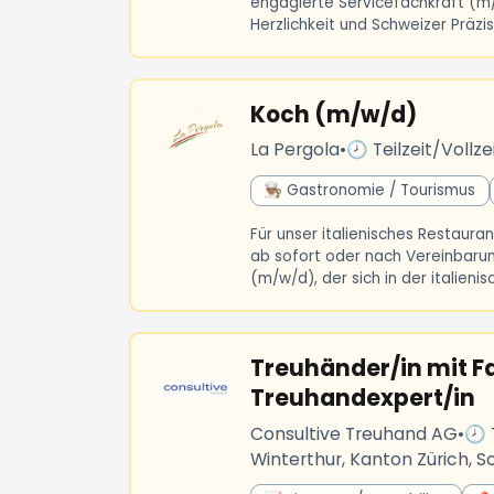
engagierte Servicefachkraft (m/
Herzlichkeit und Schweizer Präzi
Koch (m/w/d)
La Pergola
•
🕗 Teilzeit/Vollze
👨🏽‍🍳 Gastronomie / Tourismus
Für unser italienisches Restaura
ab sofort oder nach Vereinbaru
(m/w/d), der sich in der italieni
Treuhänder/in mit F
Treuhandexpert/in
Consultive Treuhand AG
•
🕗 
Winterthur, Kanton Zürich, S