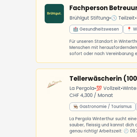
Fachperson Betreuu
Brühlgut Stiftung
•
🕓 Teilzeit
•
🏥 Gesundheitswesen
📍 W
Für unseren Standort in Winterth
Menschen mit herausforderndem V
sofort oder nach Vereinbarung ein
Tellerwäscherin (10
La Pergola
•
💯 Vollzeit
•
Winte
CHF 4,300 / Monat
👨🏽‍🍳 Gastronomie / Tourismus
La Pergola Winterthur sucht eine 
sauber, fleissig und kannst dich
genau richtig! Arbeitszeit: 🕘 09