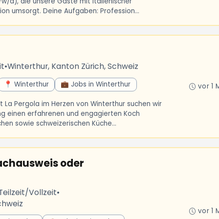
w/d), die unsere Gäste mit italienischer
sion umsorgt. Deine Aufgaben: Profession...
it
•
Winterthur, Kanton Zürich, Schweiz
📍 Winterthur
💼 Jobs in Winterthur
vor 1 
nt La Pergola im Herzen von Winterthur suchen wir
ng einen erfahrenen und engagierten Koch
schen sowie schweizerischen Küche...
achausweis oder
Teilzeit/Vollzeit
•
chweiz
vor 1 