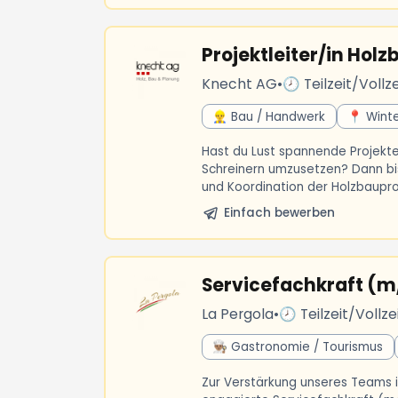
Projektleiter/in Hol
Knecht AG
•
🕗 Teilzeit/Vollze
👷‍♂️ Bau / Handwerk
📍 Winte
Hast du Lust spannende Projekte
Schreinern umzusetzen? Dann bist
und Koordination der Holzbaupro
Einfach bewerben
Servicefachkraft (m
La Pergola
•
🕗 Teilzeit/Vollze
👨🏽‍🍳 Gastronomie / Tourismus
Zur Verstärkung unseres Teams i