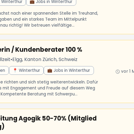
 Winterthur
💼 Jobs in Winterthur
uchst nach einer spannenden Stelle im Treuhand,
gaben und ein starkes Team im Mittelpunkt
u richtig! Wir betreuen vielfältige...
rin / Kundenberater 100 %
lzeit
•
Elgg, Kanton Zürich, Schweiz
sen
📍 Winterthur
💼 Jobs in Winterthur
vor 1 
 richten und sich stetig weiterentwickeln. Dafür
uns mit Engagement und Freude auf diesem Weg
t Kompetente Beratung mit Schwerpu...
itung Agogik 50-70% (Mitglied
g)