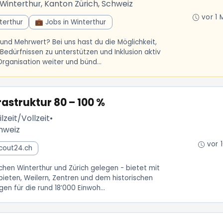
Winterthur, Kanton Zürich, Schweiz
vor 1 
terthur
💼 Jobs in Winterthur
 und Mehrwert? Bei uns hast du die Möglichkeit,
edürfnissen zu unterstützen und Inklusion aktiv
Organisation weiter und bünd...
rastruktur 80 – 100 %
lzeit/Vollzeit
•
chweiz
vor 
Scout24.ch
schen Winterthur und Zürich gelegen - bietet mit
bieten, Weilern, Zentren und dem historischen
en für die rund 18’000 Einwoh...