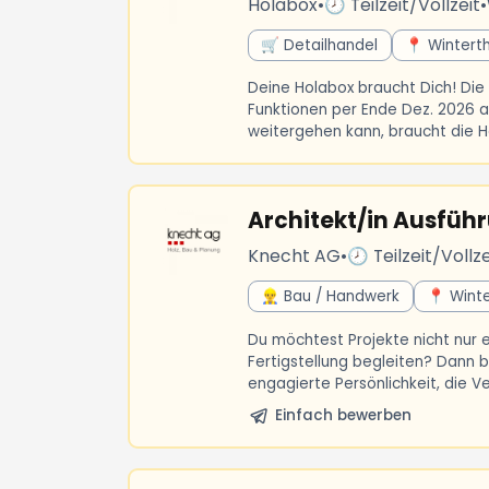
Holabox
•
🕗 Teilzeit/Vollzeit
•
🛒 Detailhandel
📍 Wintert
Deine Holabox braucht Dich! Die 
Funktionen per Ende Dez. 2026 a
weitergehen kann, braucht die H
Architekt/in Ausfüh
Knecht AG
•
🕗 Teilzeit/Vollze
👷‍♂️ Bau / Handwerk
📍 Winte
Du möchtest Projekte nicht nur e
Fertigstellung begleiten? Dann b
engagierte Persönlichkeit, die 
Einfach bewerben