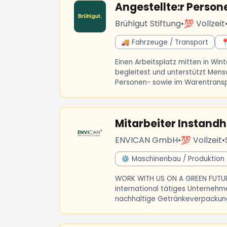
Angestellte:r Perso
Brühlgut Stiftung
•
💯 Vollzeit
🚚 Fahrzeuge / Transport

Einen Arbeitsplatz mitten in Wint
begleitest und unterstützt Mens
Personen- sowie im Warentranspor
Mitarbeiter Instand
ENVICAN GmbH
•
💯 Vollzeit
•
⚙️ Maschinenbau / Produktion
WORK WITH US ON A GREEN FUTURE!
international tätiges Unternehm
nachhaltige Getränkeverpackunge