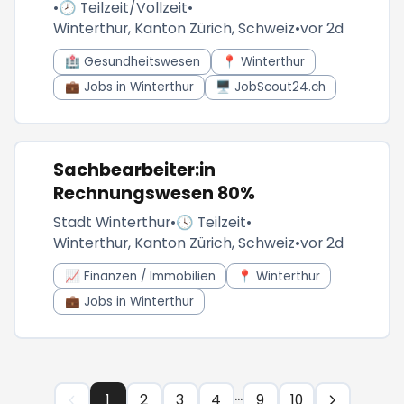
•
🕗 Teilzeit/Vollzeit
•
Winterthur, Kanton Zürich, Schweiz
•
vor 2d
🏥 Gesundheitswesen
📍 Winterthur
💼 Jobs in Winterthur
🖥️ JobScout24.ch
Sachbearbeiter:in
Rechnungswesen 80%
Stadt Winterthur
•
🕓 Teilzeit
•
Winterthur, Kanton Zürich, Schweiz
•
vor 2d
📈 Finanzen / Immobilien
📍 Winterthur
💼 Jobs in Winterthur
...
1
2
3
4
9
10