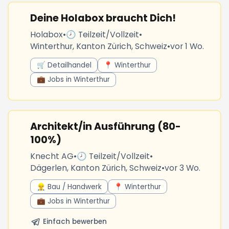
Deine Holabox braucht Dich!
Holabox
•
🕗 Teilzeit/Vollzeit
•
Winterthur, Kanton Zürich, Schweiz
•
vor 1 Wo.
🛒 Detailhandel
📍 Winterthur
💼 Jobs in Winterthur
Architekt/in Ausführung (80-
100%)
Knecht AG
•
🕗 Teilzeit/Vollzeit
•
Dägerlen, Kanton Zürich, Schweiz
•
vor 3 Wo.
👷‍♂️ Bau / Handwerk
📍 Winterthur
💼 Jobs in Winterthur
Einfach bewerben