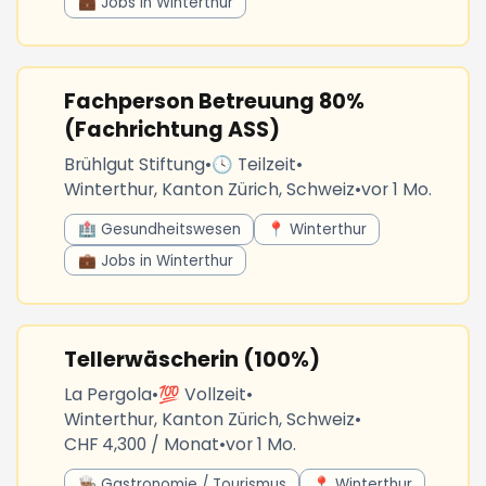
💼 Jobs in Winterthur
Fachperson Betreuung 80%
(Fachrichtung ASS)
Brühlgut Stiftung
•
🕓 Teilzeit
•
Winterthur, Kanton Zürich, Schweiz
•
vor 1 Mo.
🏥 Gesundheitswesen
📍 Winterthur
💼 Jobs in Winterthur
Tellerwäscherin (100%)
La Pergola
•
💯 Vollzeit
•
Winterthur, Kanton Zürich, Schweiz
•
CHF 4,300 / Monat
•
vor 1 Mo.
👨🏽‍🍳 Gastronomie / Tourismus
📍 Winterthur